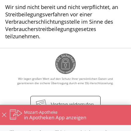
Wir sind nicht bereit und nicht verpflichtet, an
Streitbeilegungsverfahren vor einer
Verbraucherschlichtungsstelle im Sinne des
Verbraucherstreitbeilegungsgesetzes
teilzunehmen.
Wir legen großen Wert auf den Schutz Ihrer persönlichen Daten und
garantieren die sichere Übertragung durch eine SSL-Verschlüsselung.
Vertrag widerrufen
Mozart-Apotheke
in Apotheken App anzeigen
Impressum
Datenschutz
Nutzungsbedingungen